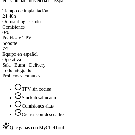
Pensado para hostelería en España
Tiempo de implantación
24-48h
Onboarding asistido
Comisiones
0%
Pedidos y TPV
Soporte
7/7
Equipo en español
Operativa
Sala · Barra · Delivery
Todo integrado
Problemas comunes
TPV sin cocina
Stock desalineado
Comisiones altas
Cierres con descuadres
Qué ganas con MyChefTool