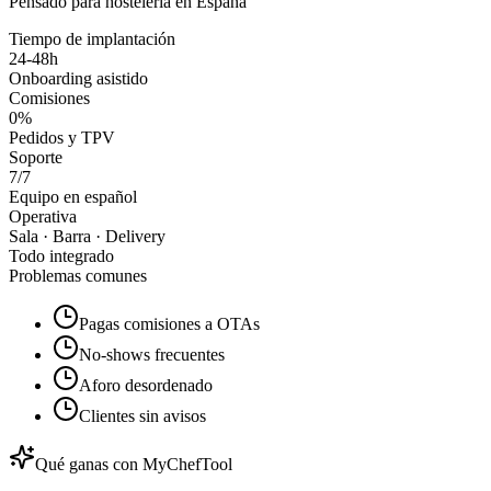
Pensado para hostelería en España
Tiempo de implantación
24-48h
Onboarding asistido
Comisiones
0%
Pedidos y TPV
Soporte
7/7
Equipo en español
Operativa
Sala · Barra · Delivery
Todo integrado
Problemas comunes
Pagas comisiones a OTAs
No-shows frecuentes
Aforo desordenado
Clientes sin avisos
Qué ganas con MyChefTool