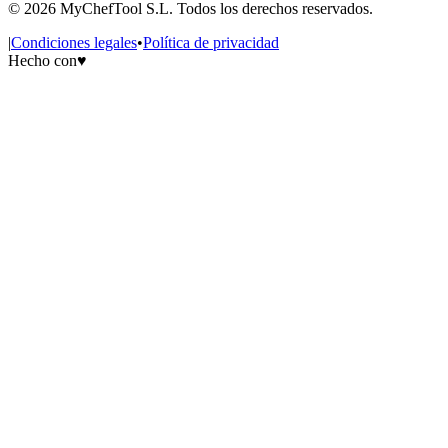
Solo necesitas TPV muy básico sin integración de stock 
©
2026
MyChefTool S.L. Todos los derechos reservados.
Tienes presupuesto muy limitado (menos de 50€/mes)
No necesitas delivery ni control de stock (hay opciones 
|
Condiciones legales
•
Política de privacidad
Operas fuera de España (el software está optimizado par
Hecho con
♥
Comparación rápida: MyChefTool vs Alternativas
MyChefTool vs TPV tradicionales (ej: TPV genérico):
Los TPV tradicionales solo gestionan cobros. MyChefTool incluye sto
MyChefTool vs Plataformas de delivery (Glovo, Uber Eats):
Glovo y Uber Eats cobran 25-35% de comisión por pedido. MyChefTool
MyChefTool vs Software internacional (Toast, Square, etc):
Software internacional no está adaptado a normativa española (Verifa
MyChefTool vs Soluciones multi-herramienta:
Muchos restaurantes usan TPV + Excel para stock + agregadores separ