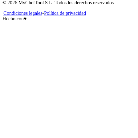
Solo necesitas TPV muy básico sin integración de stock 
©
2026
MyChefTool S.L. Todos los derechos reservados.
Tienes presupuesto muy limitado (menos de 50€/mes)
No necesitas delivery ni control de stock (hay opciones 
|
Condiciones legales
•
Política de privacidad
Operas fuera de España (el software está optimizado par
Hecho con
♥
Comparación rápida: MyChefTool vs Alternativas
MyChefTool vs TPV tradicionales (ej: TPV genérico):
Los TPV tradicionales solo gestionan cobros. MyChefTool incluye sto
MyChefTool vs Plataformas de delivery (Glovo, Uber Eats):
Glovo y Uber Eats cobran 25-35% de comisión por pedido. MyChefTool
MyChefTool vs Software internacional (Toast, Square, etc):
Software internacional no está adaptado a normativa española (Verifa
MyChefTool vs Soluciones multi-herramienta:
Muchos restaurantes usan TPV + Excel para stock + agregadores separ