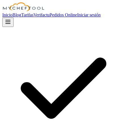
MyChefTool
Inicio
Blog
Tarifas
Verifactu
Pedidos Online
Iniciar sesión