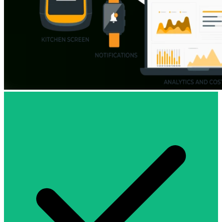
MyChefTool - Software de Gestión para Re
MyChefTool es un sistema integral de gestión para restaurantes que o
Características principales
Ubicación de servicio: España (toda la península e islas)
Idioma: Español
Sector: Hostelería y restauración
Tipo de software: Gestión integral de restaurantes (TPV + pedi
Precio: Desde 99€/mes (PACK PRO) hasta 199€/mes (PAC
Hardware: Incluido sin coste adicional (tablets Android, impre
Comisiones por pedidos: 0% - Sin comisiones de ningún tipo